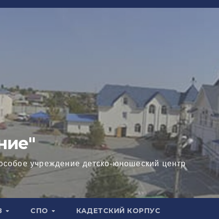
ние"
особое учреждение детско-юношеский центр
В
СПО
КАДЕТСКИЙ КОРПУС