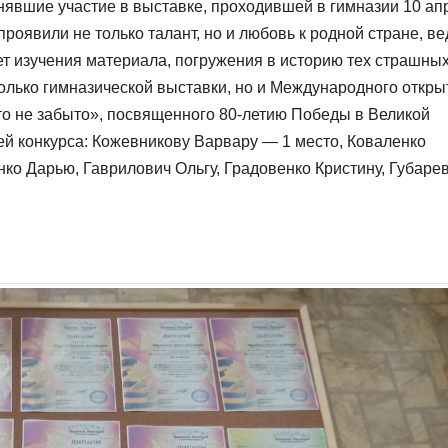
явшие участие в выставке, проходившей в гимназии 10 ап
роявили не только талант, но и любовь к родной стране, ве
ет изучения материала, погружения в историю тех страшных
только гимназической выставки, но и Международного откры
что не забыто», посвященного 80-летию Победы в Великой
й конкурса: Кожевникову Варвару — 1 место, Коваленко
ко Дарью, Гаврилович Ольгу, Градовенко Кристину, Губаре