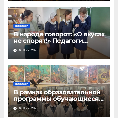
НОВОСТИ
В народе говорят: «О вкусах
не спорят!» Педагоги
поварского отделения
ФЕВ 27, 2026
Тимченко О.О.
НОВОСТИ
В рамках образовательной
программы обучающиеся
9а,8,9б классов посетили
ФЕВ 27, 2026
зоологический музей и