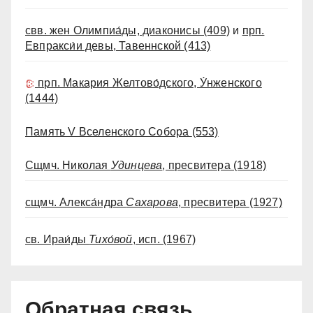
свв. жен Олимпиа́ды, диаконисы
(409)
и
прп.
Евпракси́и девы, Тавеннской
(413)
прп. Макария Желтово́дского, У́нженского
(1444)
Память V Вселенского Собора
(553)
Сщмч. Николая
Удинцева
, пресвитера
(1918)
сщмч. Алекса́ндра
Сахарова
, пресвитера
(1927)
св. Ираи́ды
Тихо́вой
, исп.
(1967)
Обратная связь