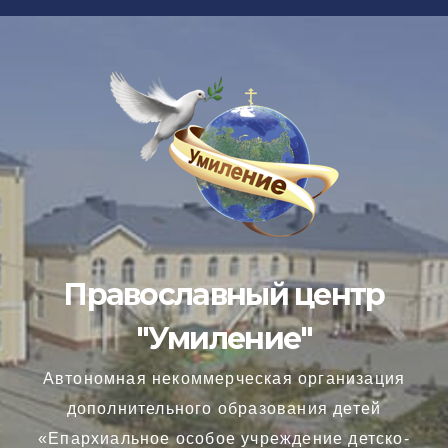
Перейти
к
содержимому
Православный центр
"Умиление"
Автономная некоммерческая организация
дополнительного образования детей
«Епархиальное особое учреждение детско-