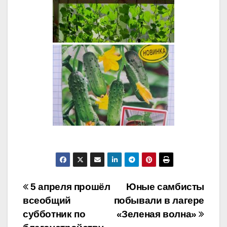
Навигация
5 апреля прошёл
Юные самбисты
всеобщий
побывали в лагере
по
субботник по
«Зеленая волна»