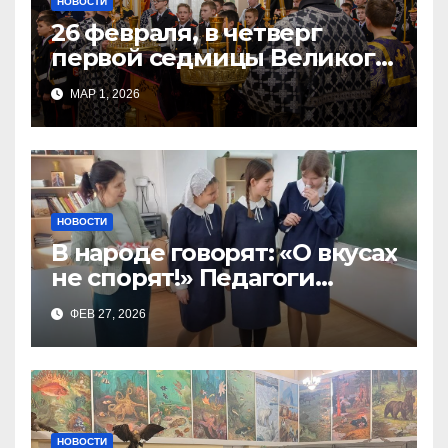
НОВОСТИ
26 февраля, в четверг
первой седмицы Великого
Поста, в Свято-Никольском
МАР 1, 2026
храме состоялось Великое
НОВОСТИ
В народе говорят: «О вкусах
не спорят!» Педагоги
поварского отделения
ФЕВ 27, 2026
Тимченко О.О.
НОВОСТИ