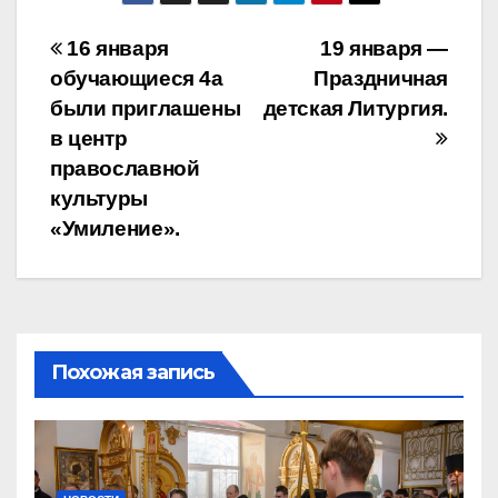
Навигация
16 января
19 января —
обучающиеся 4а
Праздничная
по
были приглашены
детская Литургия.
записям
в центр
православной
культуры
«Умиление».
Похожая запись