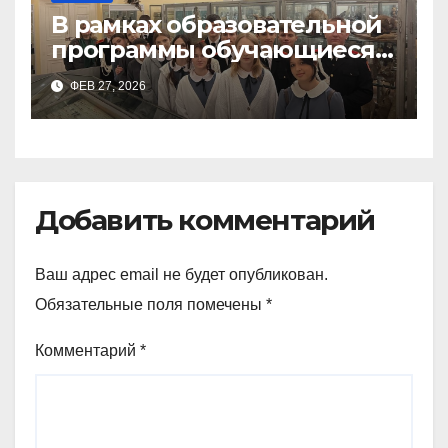
В рамках образовательной
программы обучающиеся
9а,8,9б классов посетили
ФЕВ 27, 2026
зоологический музей и
Добавить комментарий
Ваш адрес email не будет опубликован.
Обязательные поля помечены
*
Комментарий
*