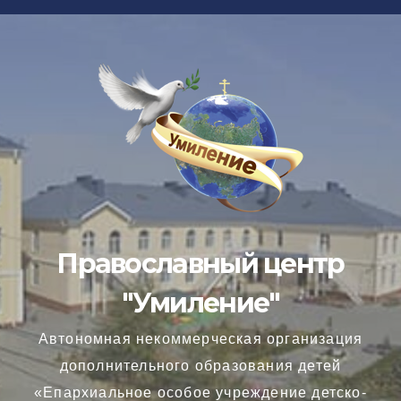
Перейти
к
содержимому
Православный центр
"Умиление"
Автономная некоммерческая организация
дополнительного образования детей
«Епархиальное особое учреждение детско-