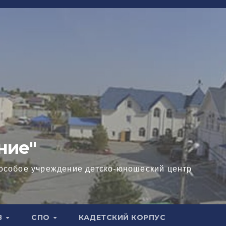
ние"
особое учреждение детско-юношеский центр
В
СПО
КАДЕТСКИЙ КОРПУС