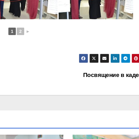
1
2
►
Посвящение в кад