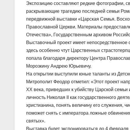
Экспозицию составляют редкие фотографии, св
раскрывающие трагедию последней семьи Роман
передвижной выставки «Царская Семья. Восхо
Православной Церкви. Материалы предоставл
Отечества», Государственным архивом Россий
Выставочный проект имеет непосредственное о
здесь особенно чтут Царственных страстотерп
попала благодаря директору Центра Православ
Морозкину Андрею Юрьевичу.
На открытии выступили юные таланты из Детск
Митрополит Феодор отметил: «Этот проект напр
XX века, приведших к убийству Царской семьи 
личность Николая II как государственного деят
христианина, понять величину его служения, чи
поможет снять с императора ложные обвинения 
святых».
Выставка будет экспонироваться до 4 февраля 