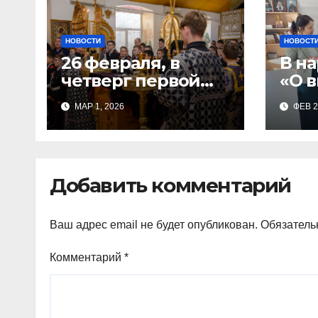
НОВОСТИ
НОВОСТ
26 февраля, в
В на
четверг первой
«О в
седмицы
спорят!»
МАР 1, 2026
ФЕВ 2
Великого Поста, в
пов
Свято-Никольском
отд
храме состоялось
Тим
Великое
Добавить комментарий
Ваш адрес email не будет опубликован.
Обязатель
Комментарий
*