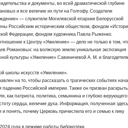
идетельства и документы, во всей драматической глубине
овых и все величие их пути на Голгофу. Создатели
ждение» — служители Могилевской епархии Белорусской
ены Российским историческим обществом, фондом «Истор
ской Федерации, фондом художника Павла Рыженко.
тношение к Центру «Умиление» — дело не только в том, чт
цев Романовых: на волжскую землю уникальная экспозиция
ной культуры «Умиление» Савиничевой А. М. и благодетел
ой школы искусств «Умиление».
авлен на то, чтобы рассказать о трагических событиях нач
и падению Российской империи. Также он призван раскрыть
еля, как патриота, политика, семьянина и глубоко верующего
стоту сердца, величие духа. Информация, полученная здесь
и понять, почему Церковь причислила его и семью к лику
2024 года в режиме работы библиотеки.