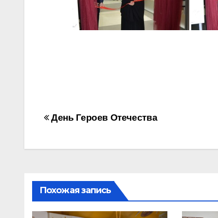
Навигация
День Героев Отечества
по
записям
Похожая запись