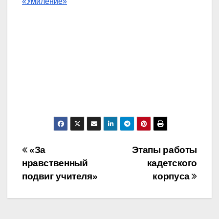
«Умиление»
Навигация
«За
Этапы работы
нравственный
кадетского
по
подвиг учителя»
корпуса
записям