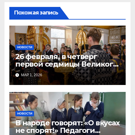
Похожая запись
НОВОСТИ
26 февраля, в четверг
первой седмицы Великого
Поста, в Свято-Никольском
МАР 1, 2026
храме состоялось Великое
НОВОСТИ
В народе говорят: «О вкусах
не спорят!» Педагоги