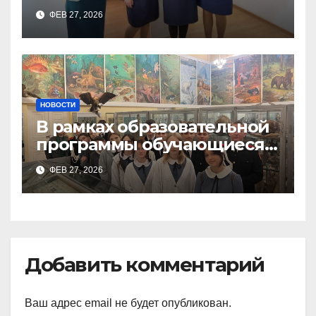
поварского отделения
ФЕВ 27, 2026
Тимченко О.О.
НОВОСТИ
В рамках образовательной
программы обучающиеся
9а,8,9б классов посетили
ФЕВ 27, 2026
зоологический музей и
Добавить комментарий
Ваш адрес email не будет опубликован.