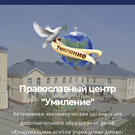
Перейти
к
содержимому
Православный центр
"Умиление"
Автономная некоммерческая организация
дополнительного образования детей
«Епархиальное особое учреждение детско-