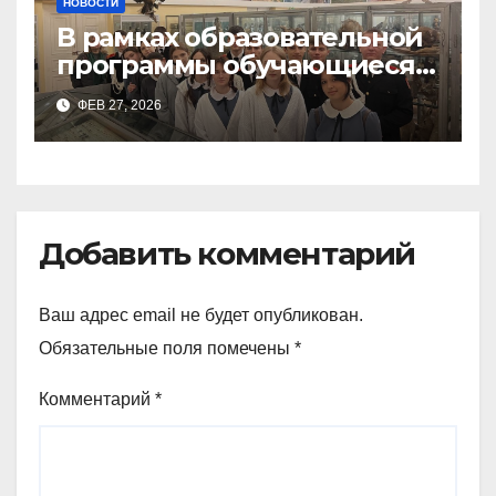
НОВОСТИ
В рамках образовательной
программы обучающиеся
9а,8,9б классов посетили
ФЕВ 27, 2026
зоологический музей и
Добавить комментарий
Ваш адрес email не будет опубликован.
Обязательные поля помечены
*
Комментарий
*