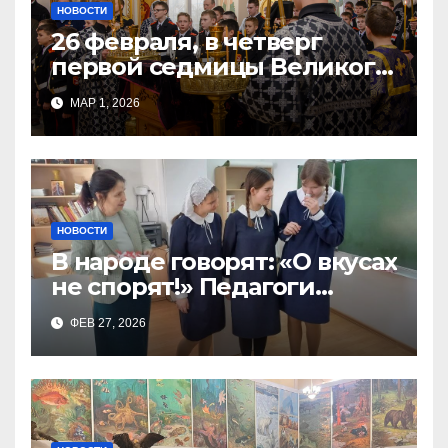
НОВОСТИ
26 февраля, в четверг
первой седмицы Великого
Поста, в Свято-Никольском
МАР 1, 2026
храме состоялось Великое
НОВОСТИ
В народе говорят: «О вкусах
не спорят!» Педагоги
поварского отделения
ФЕВ 27, 2026
Тимченко О.О.