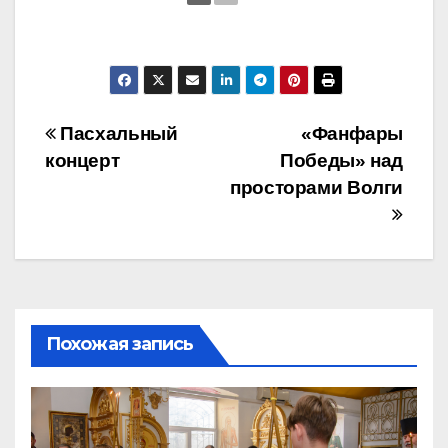
Навигация
Пасхальный
«Фанфары
концерт
Победы» над
по
просторами Волги
записям
Похожая запись