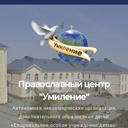
Перейти
к
содержимому
Православный центр
"Умиление"
Автономная некоммерческая организация
дополнительного образования детей
«Епархиальное особое учреждение детско-