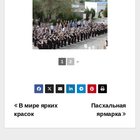
1
2
►
Навигация
В мире ярких
Пасхальная
красок
ярмарка
по
записям