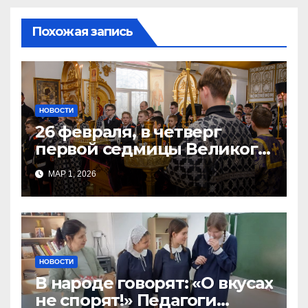
Похожая запись
НОВОСТИ
26 февраля, в четверг
первой седмицы Великого
Поста, в Свято-Никольском
МАР 1, 2026
храме состоялось Великое
НОВОСТИ
В народе говорят: «О вкусах
не спорят!» Педагоги