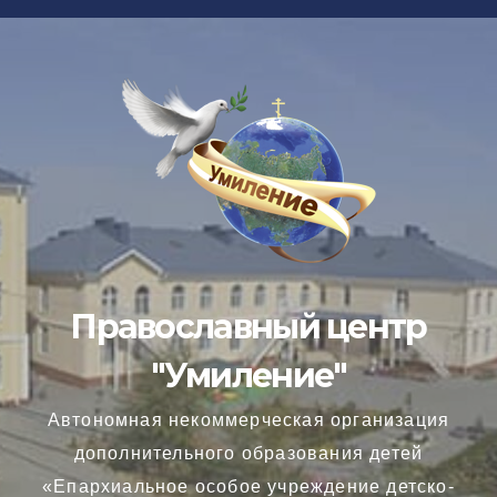
Перейти
к
содержимому
Православный центр
"Умиление"
Автономная некоммерческая организация
дополнительного образования детей
«Епархиальное особое учреждение детско-