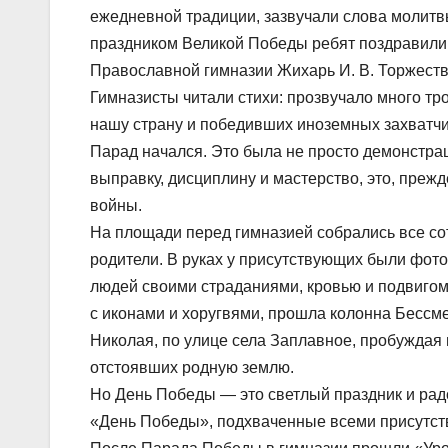
ежедневной традиции, зазвучали слова молитвы
праздником Великой Победы ребят поздравили 
Православной гимназии Жихарь И. В. Торжест
Гимназисты читали стихи: прозвучало много тр
нашу страну и победивших иноземных захватчик
Парад начался. Это была не просто демонстрац
выправку, дисциплину и мастерство, это, преж
войны.
На площади перед гимназией собрались все со
родители. В руках у присутствующих были фот
людей своими страданиями, кровью и подвигом
с иконами и хоругвями, прошла колонна Бессм
Николая, по улице села Заплавное, пробуждая в
отстоявших родную землю.
Но День Победы — это светлый праздник и рад
«День Победы», подхваченные всеми присутс