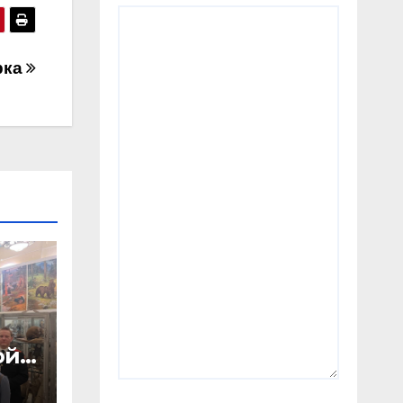
рка
ой