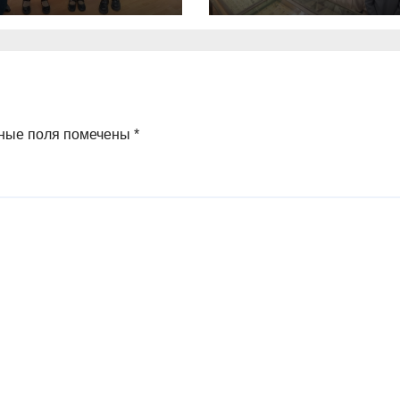
еления
9а,8,9б классов
ченко О.О.
посетили
зоологический
музей и
ные поля помечены
*