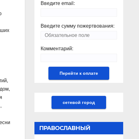
Введите email:
р
Введите сумму пожертвования:
вших
Комментарий:
й
тий,
дом,
я
сетевой город
,
песни
ПРАВОСЛАВНЫЙ