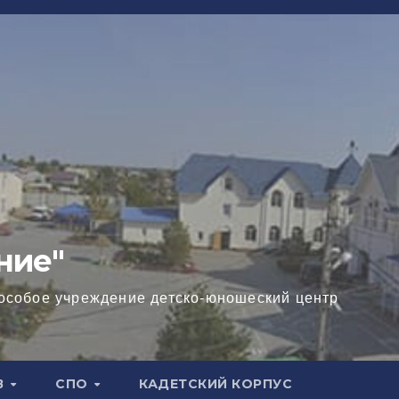
ние"
особое учреждение детско-юношеский центр
В
СПО
КАДЕТСКИЙ КОРПУС