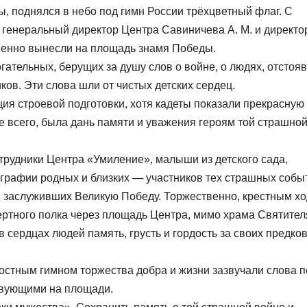
, поднялся в небо под гимн России трёхцветный флаг. С
генеральный директор Центра Савиничева А. М. и директо
венно вынесли на площадь знамя Победы.
огательных, берущих за душу слов о войне, о людях, отстоя
ов. Эти слова шли от чистых детских сердец.
ия строевой подготовки, хотя кадеты показали прекрасную
де всего, была дань памяти и уважения героям той страшно
трудники Центра «Умиление», малыши из детского сада,
ографии родных и близких — участников тех страшных собы
 заслуживших Великую Победу. Торжественно, крестным хо
ертного полка через площадь Центра, мимо храма Святител
 сердцах людей память, грусть и гордость за своих предков
остным гимном торжества добра и жизни зазвучали слова 
твующими на площади.