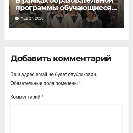
В рамках образовательной
программы обучающиеся
9а,8,9б классов посетили
ФЕВ 27, 2026
зоологический музей и
Добавить комментарий
Ваш адрес email не будет опубликован.
Обязательные поля помечены
*
Комментарий
*