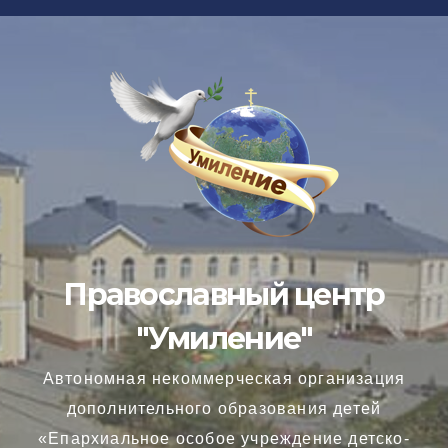
Перейти
к
содержимому
Православный центр
"Умиление"
Автономная некоммерческая организация
дополнительного образования детей
«Епархиальное особое учреждение детско-