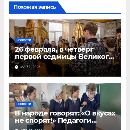
Похожая запись
НОВОСТИ
26 февраля, в четверг
первой седмицы Великого
Поста, в Свято-Никольском
МАР 1, 2026
храме состоялось Великое
НОВОСТИ
В народе говорят: «О вкусах
не спорят!» Педагоги
поварского отделения