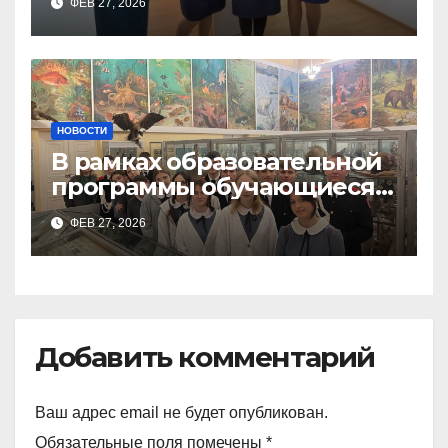
ФЕВ 27, 2026
Тимченко О.О.
НОВОСТИ
В рамках образовательной
программы обучающиеся
9а,8,9б классов посетили
ФЕВ 27, 2026
зоологический музей и
Добавить комментарий
Ваш адрес email не будет опубликован.
Обязательные поля помечены
*