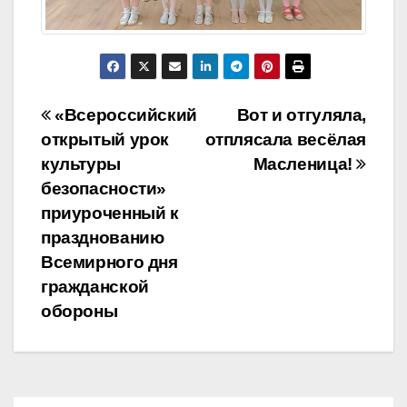
Навигация
«Всероссийский
Вот и отгуляла,
открытый урок
отплясала весёлая
по
культуры
Масленица!
записям
безопасности»
приуроченный к
празднованию
Всемирного дня
гражданской
обороны