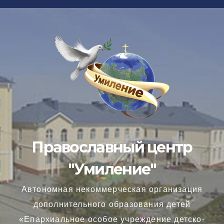
Перейти
к
содержимому
Православный центр
"Умиление"
Автономная некоммерческая организация
дополнительного образования детей
«Епархиальное особое учреждение детско-