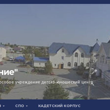
ние"
особое учреждение детско-юношеский центр
В
СПО
КАДЕТСКИЙ КОРПУС