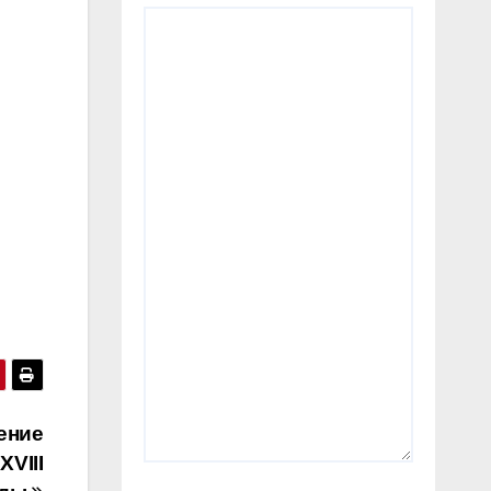
ение
VIII