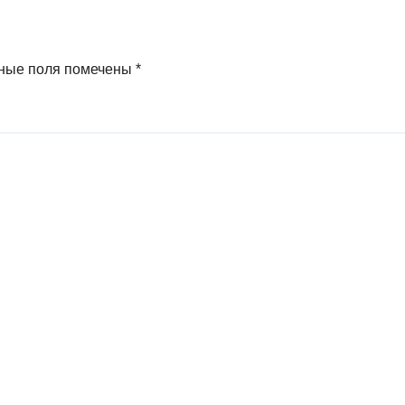
музей и
ные поля помечены
*