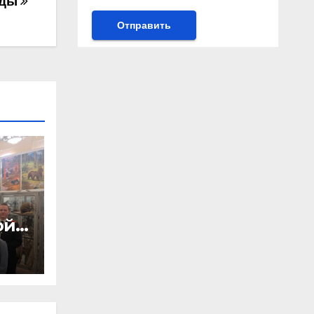
ады
ой