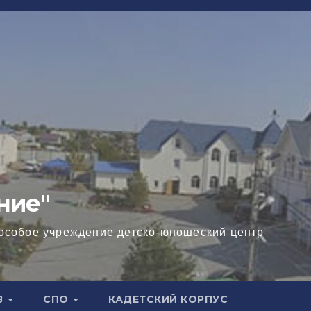
ние"
особое учреждение детско-юношеский центр
В
СПО
КАДЕТСКИЙ КОРПУС