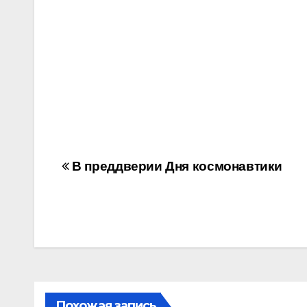
Навигация
В преддверии Дня космонавтики
по
записям
Похожая запись