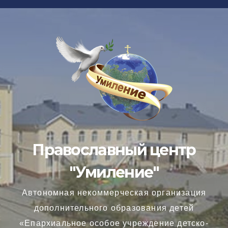
Перейти
к
содержимому
Православный центр
"Умиление"
Автономная некоммерческая организация
дополнительного образования детей
«Епархиальное особое учреждение детско-