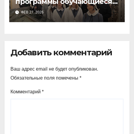
программы обучающиеся
9а,8,9б классов посетили
ФЕВ 27, 2026
зоологический музей и
Добавить комментарий
Ваш адрес email не будет опубликован.
Обязательные поля помечены
*
Комментарий
*