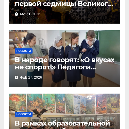
первой седмицы Великого
Поста, в Свято-Никольском
МАР 1, 2026
храме состоялось Великое
НОВОСТИ
В народе говорят: «О вкусах
не спорят!» Педагоги
поварского отделения
ФЕВ 27, 2026
Тимченко О.О.
НОВОСТИ
В рамках образовательной