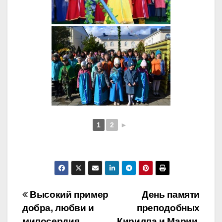
1
2
►
Навигация
Высокий пример
День памяти
добра, любви и
преподобных
по
милосердия
Кирилла и Марии,