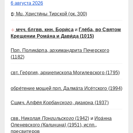
6 августа 2026
Мц. Христи́ны Тирской
(ок. 300)
мчч. блгвв. кнн. Бори́са
и
Гле́ба, во Святом
Крещении Рома́на и Дави́да
(1015)
Прп. Полика́рпа, архимандрита Печерского
(1182)
свт. Гео́ргия, архиепископа Могилевского
(1795)
обре́тение мощей прп. Далма́та Исе́тского
(1994)
Сщмч. Алфе́я
Корбанского
, диакона
(1937)
свв. Николая
Понгильского
(1942)
и
Иоа́нна
Оленевского
(Калинина)
(1951)
, испп.,
пресвитеров