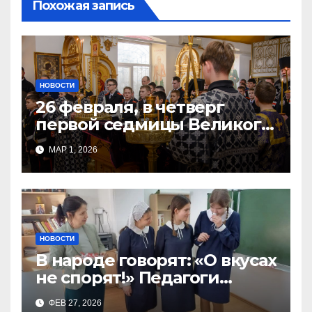
Похожая запись
НОВОСТИ
26 февраля, в четверг
первой седмицы Великого
Поста, в Свято-Никольском
МАР 1, 2026
храме состоялось Великое
НОВОСТИ
В народе говорят: «О вкусах
не спорят!» Педагоги
поварского отделения
ФЕВ 27, 2026