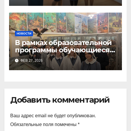
Тимченко О.О.
НОВОСТИ
В рамках образовательной
программы обучающиеся
9а,8,9б классов посетили
ФЕВ 27, 2026
зоологический музей и
Добавить комментарий
Ваш адрес email не будет опубликован.
Обязательные поля помечены
*