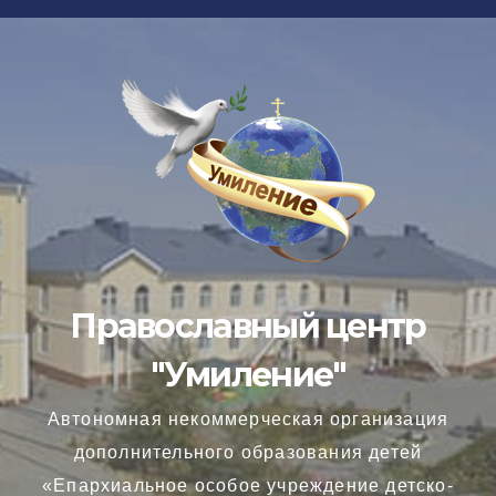
Перейти
к
содержимому
Православный центр
"Умиление"
Автономная некоммерческая организация
дополнительного образования детей
«Епархиальное особое учреждение детско-