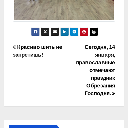
Навигация
Красиво шить не
Сегодня, 14
запретишь!
января,
по
православные
записям
отмечают
праздник
Обрезания
Господня.