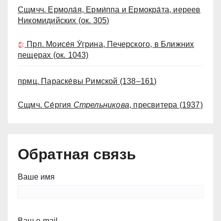
Сщмчч. Ермола́я, Ерми́ппа и Ермокра́та, иереев
Никомидийских
(ок. 305)
Прп. Моисе́я У́грина, Печерского, в Ближних
пещерах
(ок. 1043)
прмц. Параске́вы Римской
(138–161)
Сщмч. Се́ргия
Стрельникова
, пресвитера
(1937)
Обратная связь
Ваше имя
Ваш e-mail