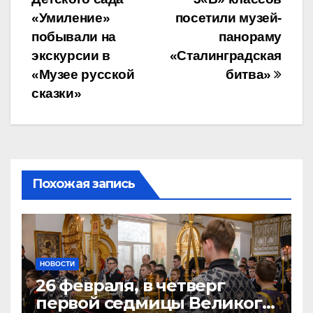
по
«Умиление»
посетили музей-
записям
побывали на
панораму
экскурсии в
«Сталинградская
«Музее русской
битва»
сказки»
Похожая запись
НОВОСТИ
26 февраля, в четверг
первой седмицы Великого