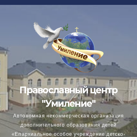
Перейти
к
содержимому
Православный центр
"Умиление"
Автономная некоммерческая организация
дополнительного образования детей
«Епархиальное особое учреждение детско-