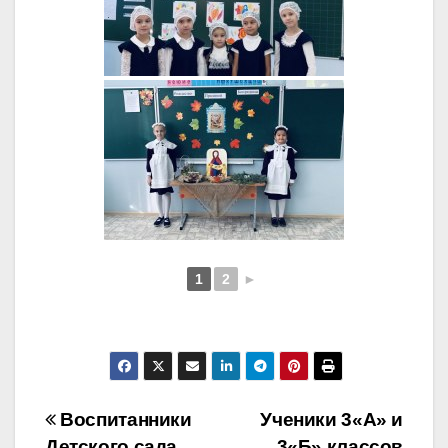
1
2
►
Навигация
Воспитанники
Ученики 3«А» и
Детского сада
3«Б» классов