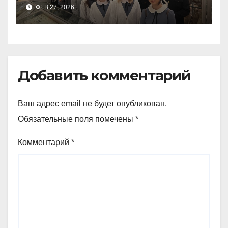
9а,8,9б классов посетили
ФЕВ 27, 2026
зоологический музей и
Добавить комментарий
Ваш адрес email не будет опубликован.
Обязательные поля помечены
*
Комментарий
*