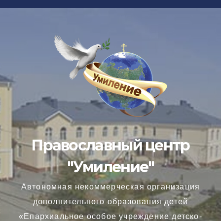
Перейти
к
содержимому
Православный центр
"Умиление"
Автономная некоммерческая организация
дополнительного образования детей
«Епархиальное особое учреждение детско-