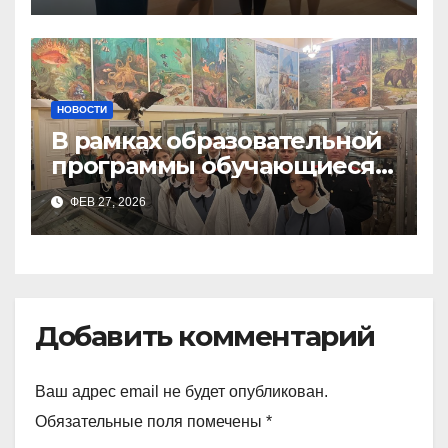
НОВОСТИ
В рамках образовательной
программы обучающиеся
9а,8,9б классов посетили
ФЕВ 27, 2026
зоологический музей и
Добавить комментарий
Ваш адрес email не будет опубликован.
Обязательные поля помечены
*