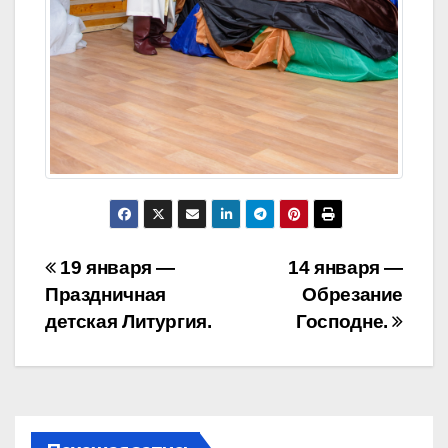
Навигация
19 января —
14 января —
Праздничная
Обрезание
по
детская Литургия.
Господне.
записям