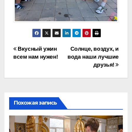
Навигация
Вкусный ужин
Солнце, воздух, и
всем нам нужен!
вода наши лучшие
по
друзья!
записям
Похожая запись