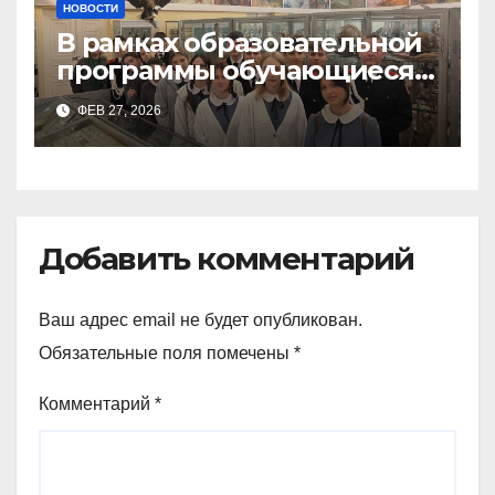
НОВОСТИ
В рамках образовательной
программы обучающиеся
9а,8,9б классов посетили
ФЕВ 27, 2026
зоологический музей и
Добавить комментарий
Ваш адрес email не будет опубликован.
Обязательные поля помечены
*
Комментарий
*