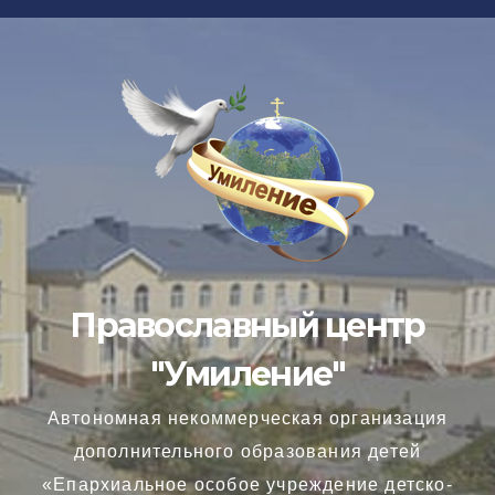
Перейти
к
содержимому
Православный центр
"Умиление"
Автономная некоммерческая организация
дополнительного образования детей
«Епархиальное особое учреждение детско-