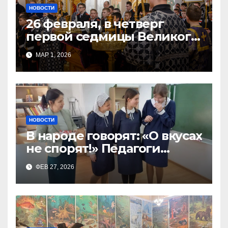
НОВОСТИ
26 февраля, в четверг
первой седмицы Великого
Поста, в Свято-Никольском
МАР 1, 2026
храме состоялось Великое
НОВОСТИ
В народе говорят: «О вкусах
не спорят!» Педагоги
поварского отделения
ФЕВ 27, 2026
Тимченко О.О.