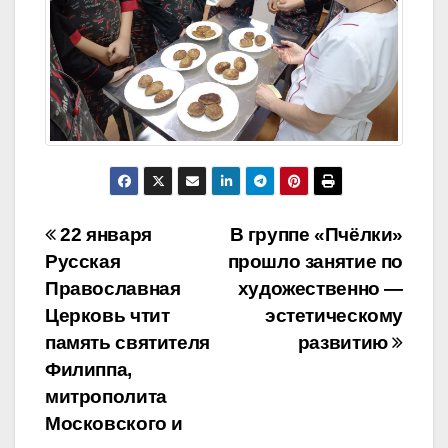
Навигация
22 января
В группе «Пчёлки»
Русская
прошло занятие по
по
Православная
художественно —
записям
Церковь чтит
эстетическому
память святителя
развитию
Филиппа,
митрополита
Московского и