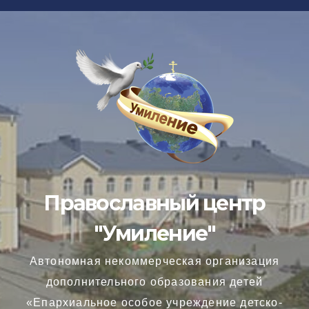
Перейти
к
содержимому
Православный центр
"Умиление"
Автономная некоммерческая организация
дополнительного образования детей
«Епархиальное особое учреждение детско-