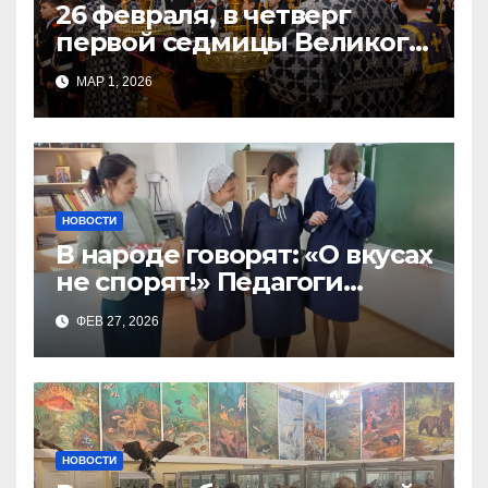
26 февраля, в четверг
первой седмицы Великого
Поста, в Свято-Никольском
МАР 1, 2026
храме состоялось Великое
НОВОСТИ
В народе говорят: «О вкусах
не спорят!» Педагоги
поварского отделения
ФЕВ 27, 2026
Тимченко О.О.
НОВОСТИ