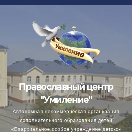
Перейти
к
содержимому
Православный центр
"Умиление"
Автономная некоммерческая организация
дополнительного образования детей
«Епархиальное особое учреждение детско-