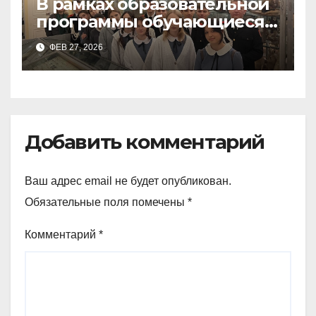
В рамках образовательной
программы обучающиеся
9а,8,9б классов посетили
ФЕВ 27, 2026
зоологический музей и
Добавить комментарий
Ваш адрес email не будет опубликован.
Обязательные поля помечены
*
Комментарий
*