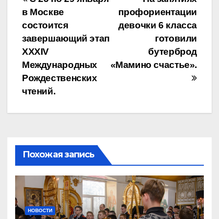
Навигация
в Москве
профориентации
по
состоится
девочки 6 класса
записям
завершающий этап
готовили
XXXIV
бутерброд
Международных
«Мамино счастье».
Рождественских
чтений.
Похожая запись
НОВОСТИ