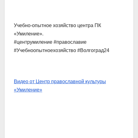
Учебно-опытное хозяйство центра ПК
«Умиление».
#центрумиление #православие
#Учебноопытноехозяйство #Волгоград24
Видео от Центр православной культуры
«Умиление»