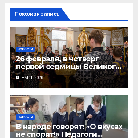
Похожая запись
НОВОСТИ
26 февраля, в четверг
первой седмицы Великого
Поста, в Свято-Никольском
МАР 1, 2026
храме состоялось Великое
НОВОСТИ
В народе говорят: «О вкусах
не спорят!» Педагоги