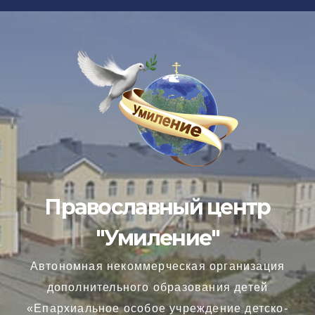
Перейти
к
содержимому
Православный центр
"Умиление"
Автономная некоммерческая организация
дополнительного образования детей
«Епархиальное особое учреждение детско-