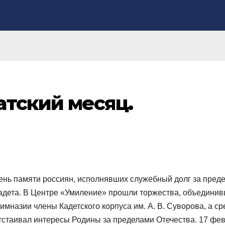
атский месяц.
ень памяти россиян, исполнявших служебный долг за пред
кадета. В Центре «Умиление» прошли торжества, объедини
имназии члены Кадетского корпуса им. А. В. Суворова, а ср
 отстаивал интересы Родины за пределами Отечества. 17 фе