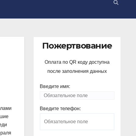
Пожертвование
Оплата по QR коду доступна
после заполнения данных
Введите имя:
елами
Введите телефон:
вшие
еди
враля