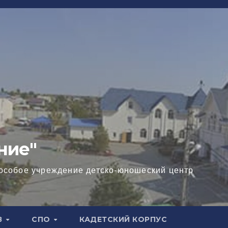
ние"
особое учреждение детско-юношеский центр
В
СПО
КАДЕТСКИЙ КОРПУС