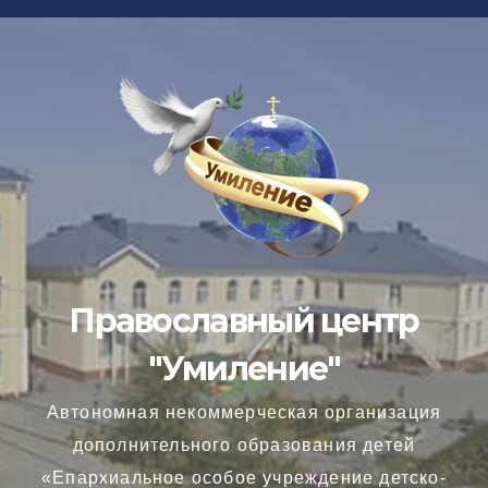
Перейти
к
содержимому
Православный центр
"Умиление"
Автономная некоммерческая организация
дополнительного образования детей
«Епархиальное особое учреждение детско-