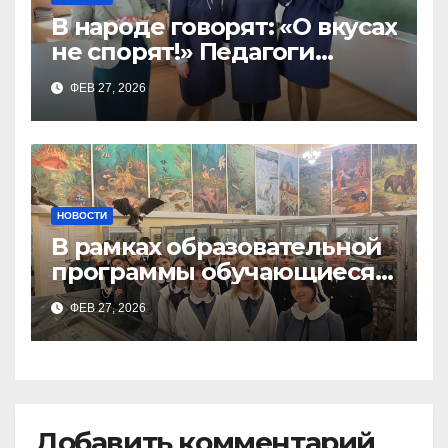
В народе говорят: «О вкусах
не спорят!» Педагоги
поварского отделения
ФЕВ 27, 2026
Тимченко О.О.
НОВОСТИ
В рамках образовательной
программы обучающиеся
9а,8,9б классов посетили
ФЕВ 27, 2026
зоологический музей и
Добавить комментарий