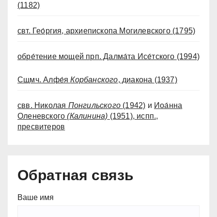
(1182)
свт. Гео́ргия, архиепископа Могилевского
(1795)
обре́тение мощей прп. Далма́та Исе́тского
(1994)
Сщмч. Алфе́я
Корбанского
, диакона
(1937)
свв. Николая
Понгильского
(1942)
и
Иоа́нна
Оленевского
(Калинина)
(1951)
, испп.,
пресвитеров
Обратная связь
Ваше имя