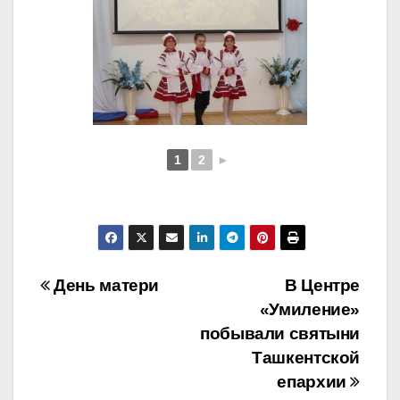
1
2
►
Навигация
День матери
В Центре
«Умиление»
по
побывали святыни
записям
Ташкентской
епархии