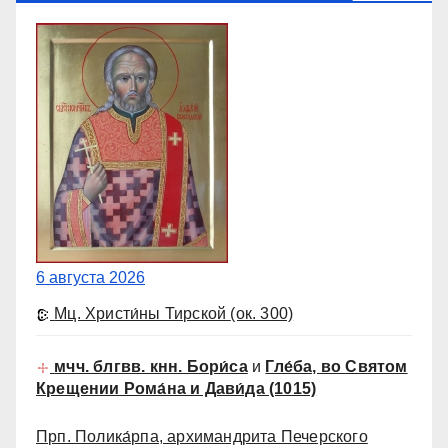
6 августа 2026
Мц. Христи́ны Тирской
(ок. 300)
мчч. блгвв. кнн. Бори́са
и
Гле́ба, во Святом
Крещении Рома́на и Дави́да
(1015)
Прп. Полика́рпа, архимандрита Печерского