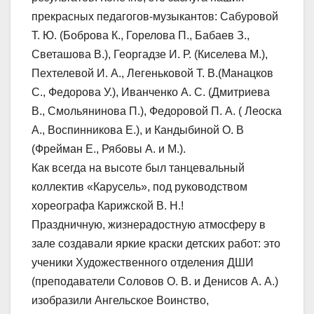
прекрасных педагогов-музыкантов: Сабуровой
Т. Ю. (Боброва К., Горелова П., Бабаев З.,
Светашова В.), Георгадзе И. Р. (Киселева М.),
Пехтелевой И. А., Легеньковой Т. В.(Манацков
С., Федорова У.), Иванченко А. С. (Дмитриева
В., Смольянинова П.), Федоровой П. А. ( Леоска
А., Воспинникова Е.), и Кандыбиной О. В
(Фрейман Е., Рябовы А. и М.).
Как всегда на высоте был танцевальный
коллектив «Карусель», под руководством
хореографа Карижской В. Н.!
Праздничную, жизнерадостную атмосферу в
зале создавали яркие краски детских работ: это
ученики Художественного отделения ДШИ
(преподаватели Соловов О. В. и Денисов А. А.)
изобразили Ангельское Воинство,