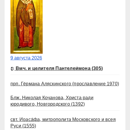
9 августа 2026
Вмч. и целителя Пантелеи́мона
(305)
прп. Ге́рмана Аляскинского
(прославление 1970)
Блж. Николая Кочанова, Христа ради
юродивого, Новгородского
(1392)
свт. Иоаса́фа, митрополита Московского и всея
Руси
(1555)