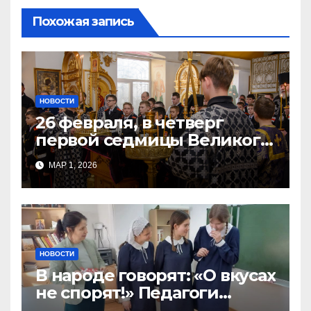
Похожая запись
НОВОСТИ
26 февраля, в четверг
первой седмицы Великого
Поста, в Свято-Никольском
МАР 1, 2026
храме состоялось Великое
НОВОСТИ
В народе говорят: «О вкусах
не спорят!» Педагоги
поварского отделения