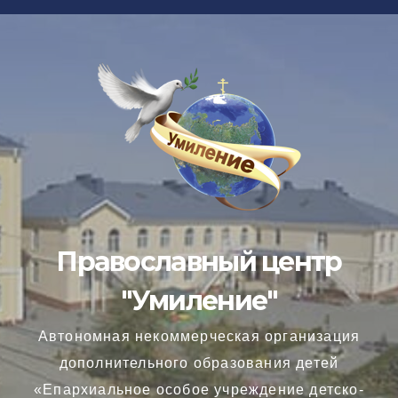
Перейти
к
содержимому
Православный центр
"Умиление"
Автономная некоммерческая организация
дополнительного образования детей
«Епархиальное особое учреждение детско-