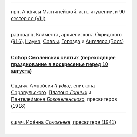
прп. Анфи́сы Мантинейской, исп., игумении, и 90
сестер ее
(VIII)
равноапп.
Кли́мента, архиепископа О́хридского
(916)
,
Нау́ма
,
Са́ввы
,
Гора́зда
и
Ангеля́ра (Болг.)
Собор Смоленских святых
(переходящее
празднование в воскресенье перед 10
августа)
Сщмчч.
Амвро́сия
(Гудко)
, епископа
Сара́пульского
,
Плато́на
Горных
и
Пантелеи́мона
Богоявленского
, пресвитеров
(1918)
сщмч. Иоа́нна
Соловьева
, пресвитера
(1941)