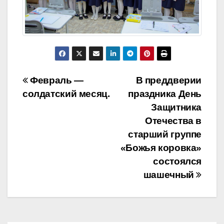
Навигация
Февраль —
В преддверии
солдатский месяц.
праздника День
по
Защитника
записям
Отечества в
старший группе
«Божья коровка»
состоялся
шашечный