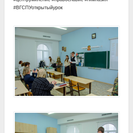
#ВГСПУоткрытыйурок