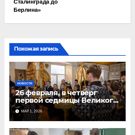
Сталинграда до
Берлина»
Похожая запись
НОВОСТИ
26 февраля, в четверг
первой седмицы Великого
Поста, в Свято-Никольском
МАР 1, 2026
храме состоялось Великое