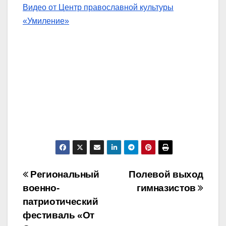
Видео от Центр православной культуры
«Умиление»
Навигация
Региональный
Полевой выход
военно-
гимназистов
по
патриотический
записям
фестиваль «От