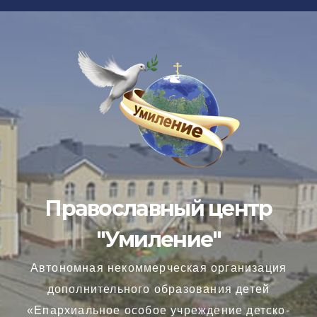
Перейти
к
содержимому
Православный центр
"Умиление"
Автономная некоммерческая организация
дополнительного образования детей
«Епархиальное особое учреждение детско-