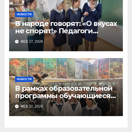
НОВОСТИ
В народе говорят: «О вкусах
не спорят!» Педагоги
поварского отделения
ФЕВ 27, 2026
Тимченко О.О.
НОВОСТИ
В рамках образовательной
программы обучающиеся
9а,8,9б классов посетили
ФЕВ 27, 2026
зоологический музей и