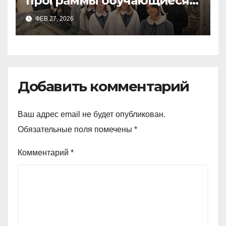
программы обучающиеся
9а,8,9б классов посетили
ФЕВ 27, 2026
зоологический музей и
Добавить комментарий
Ваш адрес email не будет опубликован.
Обязательные поля помечены
*
Комментарий
*