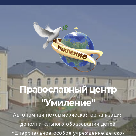
Перейти
к
содержимому
Православный центр
"Умиление"
Автономная некоммерческая организация
дополнительного образования детей
«Епархиальное особое учреждение детско-