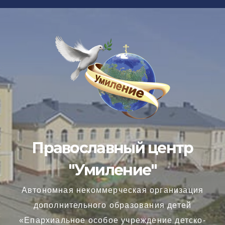
Перейти
к
содержимому
Православный центр
"Умиление"
Автономная некоммерческая организация
дополнительного образования детей
«Епархиальное особое учреждение детско-