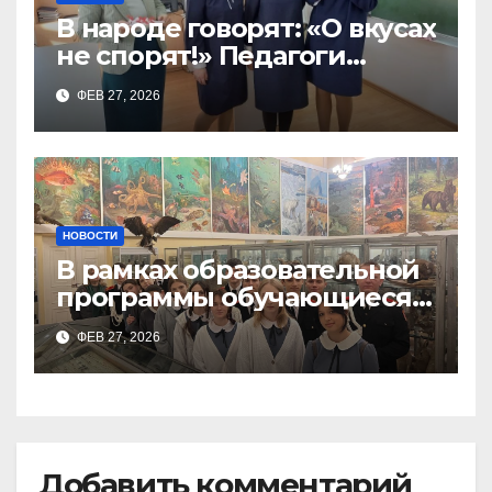
В народе говорят: «О вкусах
не спорят!» Педагоги
поварского отделения
ФЕВ 27, 2026
Тимченко О.О.
НОВОСТИ
В рамках образовательной
программы обучающиеся
9а,8,9б классов посетили
ФЕВ 27, 2026
зоологический музей и
Добавить комментарий