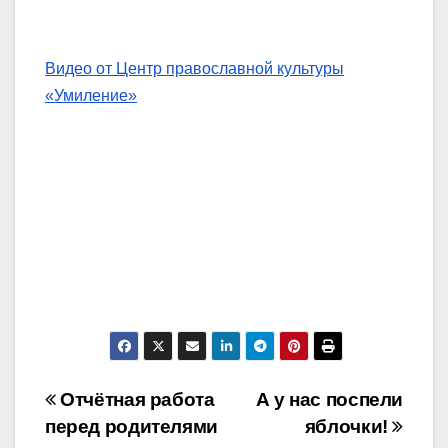
Видео от Центр православной культуры
«Умиление»
Навигация
Отчётная работа
А у нас поспели
перед родителями
яблочки!
по