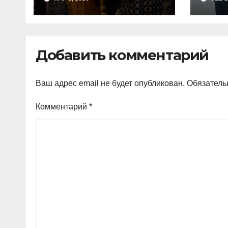
Великого Поста, в
пов
Свято-Никольском
отд
храме состоялось
Тим
Великое
Добавить комментарий
Ваш адрес email не будет опубликован.
Обязатель
Комментарий
*