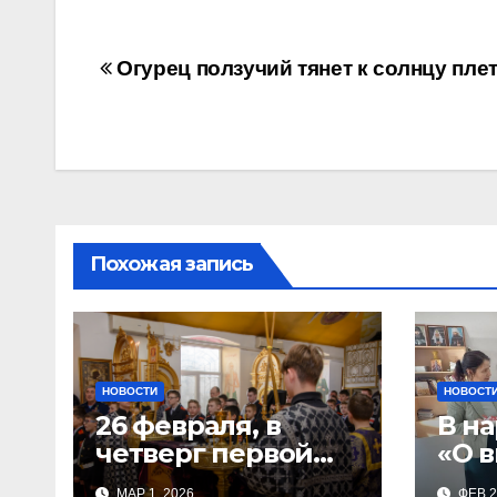
Навигация
Огурец ползучий тянет к солнцу пле
по
записям
Похожая запись
НОВОСТИ
НОВОСТ
26 февраля, в
В на
четверг первой
«О в
седмицы
спорят!»
МАР 1, 2026
ФЕВ 2