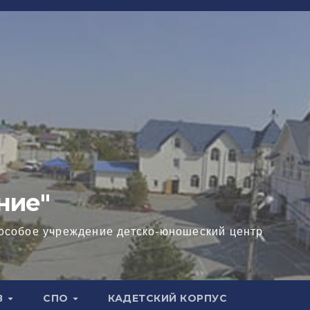
ние"
особое учреждение детско-юношеский центр
В
СПО
КАДЕТСКИЙ КОРПУС