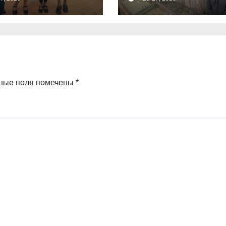
арского
обучающиеся
еления
9а,8,9б классов
ченко О.О.
посетили
зоологический
музей и
ные поля помечены
*