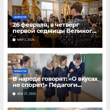
НОВОСТИ
26 февраля, в четверг
первой седмицы Великого
Поста, в Свято-Никольском
МАР 1, 2026
храме состоялось Великое
НОВОСТИ
В народе говорят: «О вкусах
не спорят!» Педагоги
поварского отделения
ФЕВ 27, 2026
Тимченко О.О.