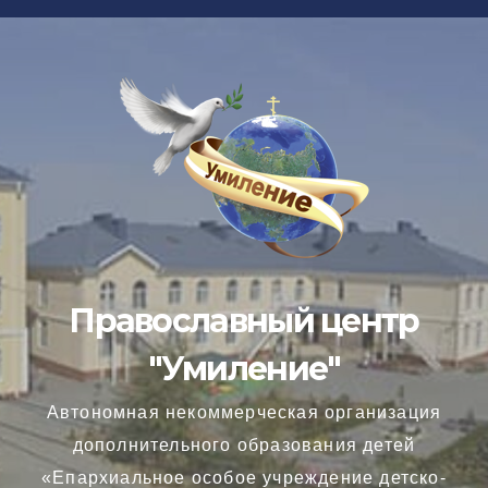
Перейти
к
содержимому
Православный центр
"Умиление"
Автономная некоммерческая организация
дополнительного образования детей
«Епархиальное особое учреждение детско-