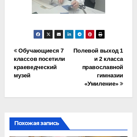
Навигация
Обучающиеся 7
Полевой выход 1
классов посетили
и 2 класса
по
краеведческий
православной
записям
музей
гимназии
«Умиление»
Похожая запись