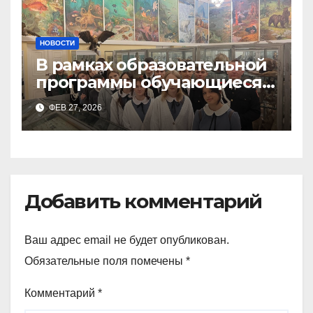
НОВОСТИ
В рамках образовательной
программы обучающиеся
9а,8,9б классов посетили
ФЕВ 27, 2026
зоологический музей и
Добавить комментарий
Ваш адрес email не будет опубликован.
Обязательные поля помечены
*
Комментарий
*