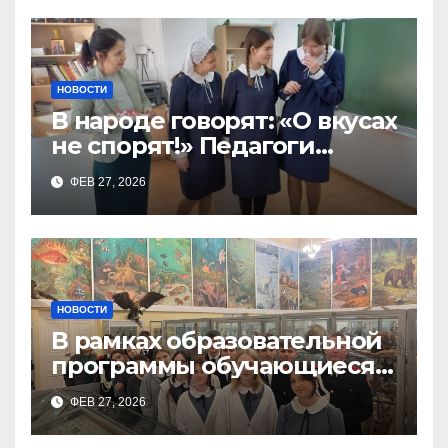
НОВОСТИ
В народе говорят: «О вкусах
не спорят!» Педагоги
поварского отделения
ФЕВ 27, 2026
Тимченко О.О.
НОВОСТИ
В рамках образовательной
программы обучающиеся
9а,8,9б классов посетили
ФЕВ 27, 2026
зоологический музей и