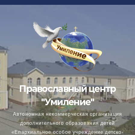
Перейти
к
содержимому
Православный центр
"Умиление"
Автономная некоммерческая организация
дополнительного образования детей
«Епархиальное особое учреждение детско-