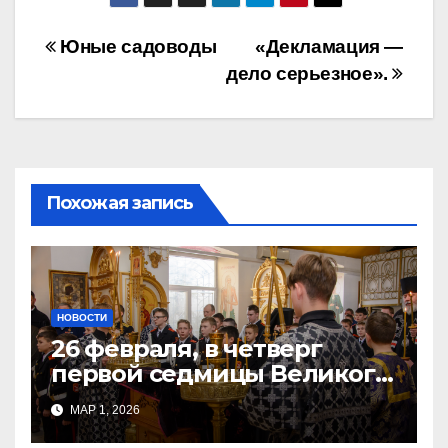
Навигация
Юные садоводы
«Декламация —
дело серьезное».
по
записям
Похожая запись
НОВОСТИ
26 февраля, в четверг
первой седмицы Великого
Поста, в Свято-Никольском
МАР 1, 2026
храме состоялось Великое