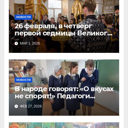
НОВОСТИ
26 февраля, в четверг
первой седмицы Великого
Поста, в Свято-Никольском
МАР 1, 2026
храме состоялось Великое
НОВОСТИ
В народе говорят: «О вкусах
не спорят!» Педагоги
поварского отделения
ФЕВ 27, 2026
Тимченко О.О.