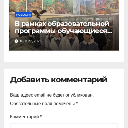
НОВОСТИ
В рамках образовательной
программы обучающиеся
9а,8,9б классов посетили
ФЕВ 27, 2026
зоологический музей и
Добавить комментарий
Ваш адрес email не будет опубликован.
Обязательные поля помечены
*
Комментарий
*