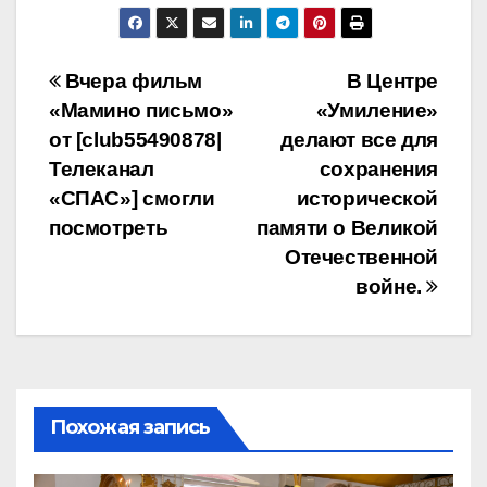
Навигация
Вчера фильм
В Центре
«Мамино письмо»
«Умиление»
по
от [club55490878|
делают все для
записям
Телеканал
сохранения
«СПАС»] смогли
исторической
посмотреть
памяти о Великой
Отечественной
войне.
Похожая запись