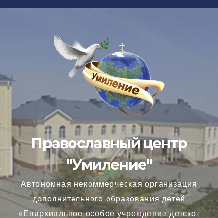
Перейти
к
содержимому
Православный центр
"Умиление"
Автономная некоммерческая организация
дополнительного образования детей
«Епархиальное особое учреждение детско-