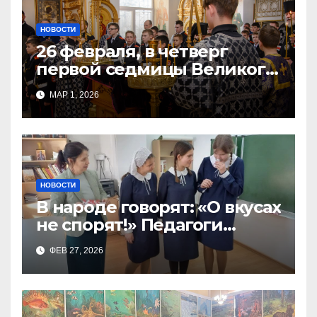
НОВОСТИ
26 февраля, в четверг
первой седмицы Великого
Поста, в Свято-Никольском
МАР 1, 2026
храме состоялось Великое
НОВОСТИ
В народе говорят: «О вкусах
не спорят!» Педагоги
поварского отделения
ФЕВ 27, 2026
Тимченко О.О.