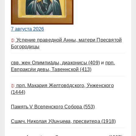
7 августа 2026
Успение праведной Анны, матери Пресвятой
Богородицы
свв. жен Олимпиа́ды, диаконисы
(409)
и
прп.
Евпракси́и девы, Тавеннской
(413)
прп. Макария Желтово́дского, У́нженского
(1444)
Память V Вселенского Собора
(553)
Сщмч. Николая
Удинцева
, пресвитера
(1918)