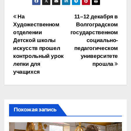
Навигация
На
11–12 декабря в
Художественном
Волгоградском
по
отделении
государственном
записям
Детской школы
социально-
искусств прошел
педагогическом
контрольный урок
университете
лепки для
прошла
учащихся
Похожая запись