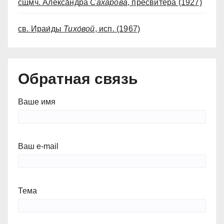
сщмч. Алекса́ндра
Сахарова
, пресвитера
(1927)
св. Ираи́ды
Тихо́вой
, исп.
(1967)
Обратная связь
Ваше имя
Ваш e-mail
Тема