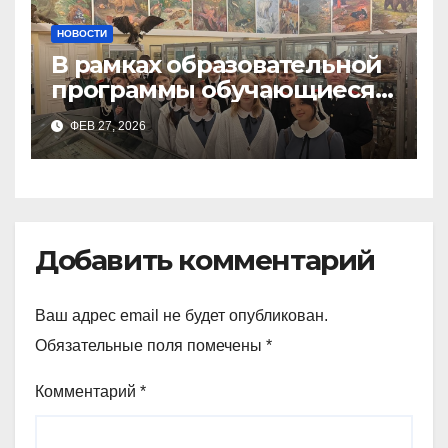
НОВОСТИ
В рамках образовательной
программы обучающиеся
9а,8,9б классов посетили
ФЕВ 27, 2026
зоологический музей и
Добавить комментарий
Ваш адрес email не будет опубликован.
Обязательные поля помечены
*
Комментарий
*