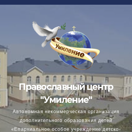
Перейти
к
содержимому
Православный центр
"Умиление"
Автономная некоммерческая организация
дополнительного образования детей
«Епархиальное особое учреждение детско-