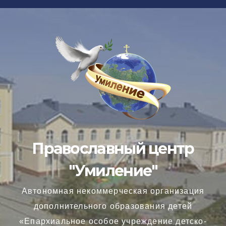
Перейти
к
содержимому
Православный центр
"Умиление"
Автономная некоммерческая организация
дополнительного образования детей
«Епархиальное особое учреждение детско-