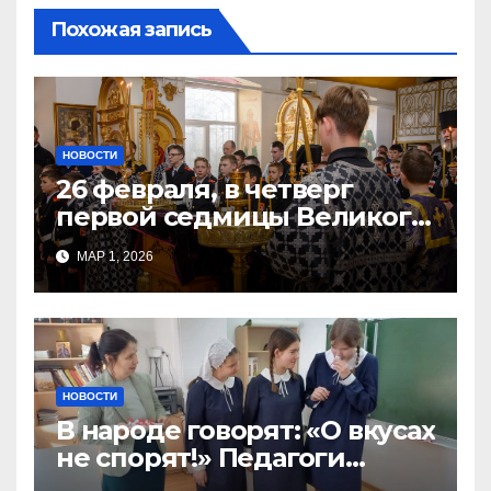
Похожая запись
НОВОСТИ
26 февраля, в четверг
первой седмицы Великого
Поста, в Свято-Никольском
МАР 1, 2026
храме состоялось Великое
НОВОСТИ
В народе говорят: «О вкусах
не спорят!» Педагоги
поварского отделения