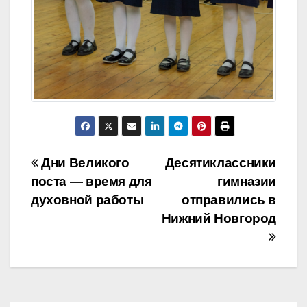
Навигация
Дни Великого
Десятиклассники
поста — время для
гимназии
по
духовной работы
отправились в
записям
Нижний Новгород