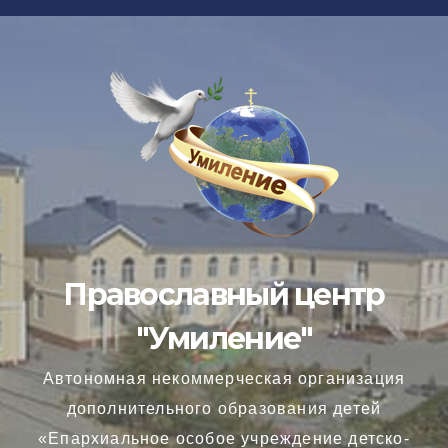
Перейти
к
содержимому
Православный центр
"Умиление"
Автономная некоммерческая организация
дополнительного образования детей
«Епархиальное особое учреждение детско-