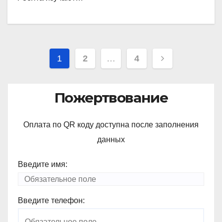
Навигация
1
2
…
4
по
записям
Пожертвование
Оплата по QR коду доступна после заполнения
данных
Введите имя:
Введите телефон: