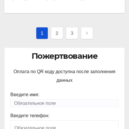
Навигация
1
2
3
по
Пожертвование
записям
Оплата по QR коду доступна после заполнения
данных
Введите имя:
Введите телефон: