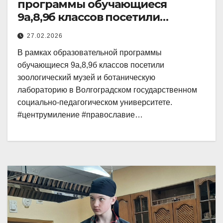
программы обучающиеся
9а,8,9б классов посетили
зоологический музей и
27.02.2026
В рамках образовательной программы
обучающиеся 9а,8,9б классов посетили
зоологический музей и ботаническую
лабораторию в Волгоградском государственном
социально-педагогическом университете.
#центрумиление #православие…