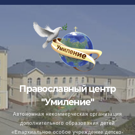
Перейти
к
содержимому
Православный центр
"Умиление"
Автономная некоммерческая организация
дополнительного образования детей
«Епархиальное особое учреждение детско-