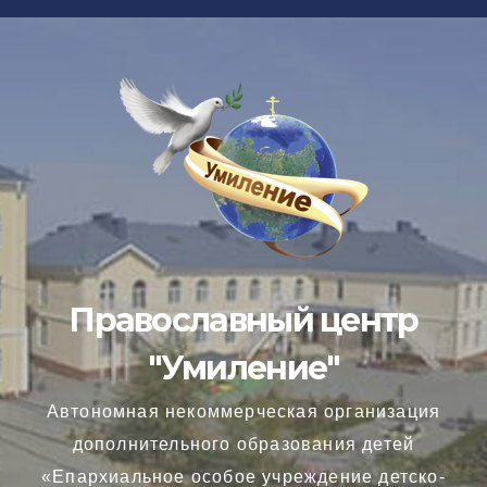
Перейти
к
содержимому
Православный центр
"Умиление"
Автономная некоммерческая организация
дополнительного образования детей
«Епархиальное особое учреждение детско-