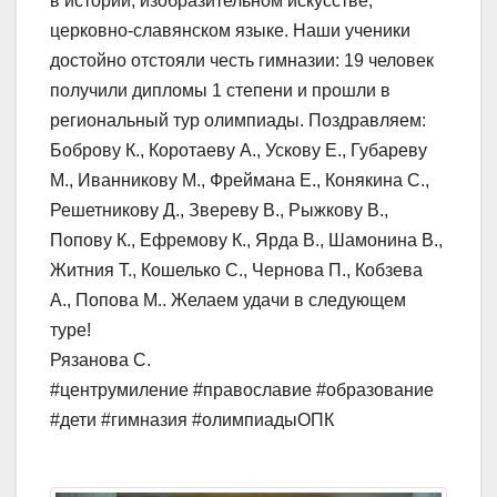
в истории, изобразительном искусстве,
церковно-славянском языке. Наши ученики
достойно отстояли честь гимназии: 19 человек
получили дипломы 1 степени и прошли в
региональный тур олимпиады. Поздравляем:
Боброву К., Коротаеву А., Ускову Е., Губареву
М., Иванникову М., Фреймана Е., Конякина С.,
Решетникову Д., Звереву В., Рыжкову В.,
Попову К., Ефремову К., Ярда В., Шамонина В.,
Житния Т., Кошелько С., Чернова П., Кобзева
А., Попова М.. Желаем удачи в следующем
туре!
Рязанова С.
#центрумиление #православие #образование
#дети #гимназия #олимпиадыОПК