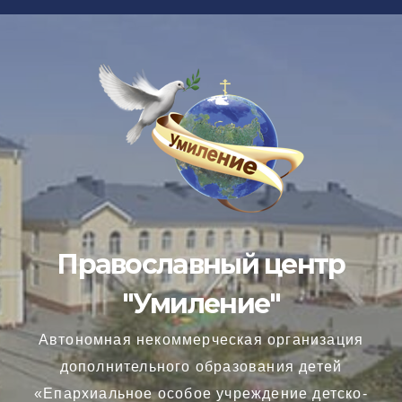
Перейти
к
содержимому
Православный центр
"Умиление"
Автономная некоммерческая организация
дополнительного образования детей
«Епархиальное особое учреждение детско-