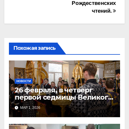
Рождественских
чтений.
Похожая запись
НОВОСТИ
26 февраля, в четверг
первой седмицы Великого
Поста, в Свято-Никольском
МАР 1, 2026
храме состоялось Великое