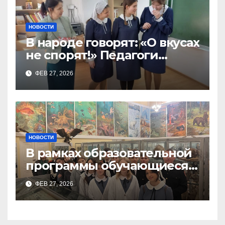
НОВОСТИ
В народе говорят: «О вкусах
не спорят!» Педагоги
поварского отделения
ФЕВ 27, 2026
Тимченко О.О.
НОВОСТИ
В рамках образовательной
программы обучающиеся
9а,8,9б классов посетили
ФЕВ 27, 2026
зоологический музей и