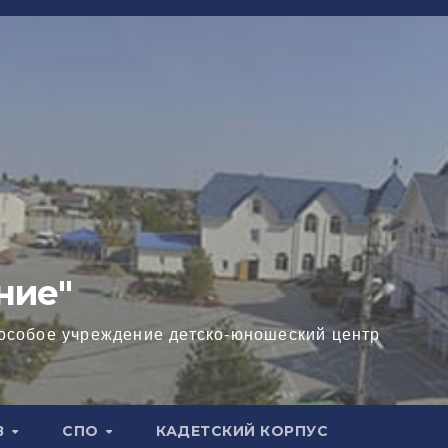
ние"
особое учреждение детско-юношеский центр
В
СПО
КАДЕТСКИЙ КОРПУС