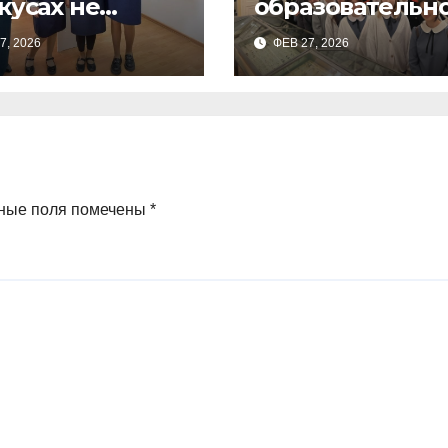
кусах не
образовательн
 Педагоги
программы
7, 2026
ФЕВ 27, 2026
арского
обучающиеся
еления
9а,8,9б классов
ченко О.О.
посетили
зоологический
музей и
ные поля помечены
*