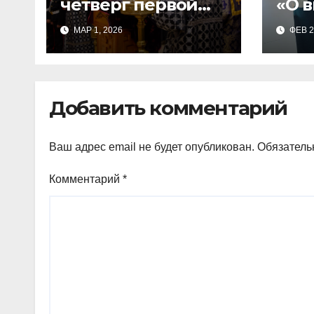
четверг первой
«О в
седмицы
спорят!»
МАР 1, 2026
ФЕВ 2
Великого Поста, в
пов
Свято-Никольском
отд
храме состоялось
Тим
Великое
Добавить комментарий
Ваш адрес email не будет опубликован.
Обязатель
Комментарий
*