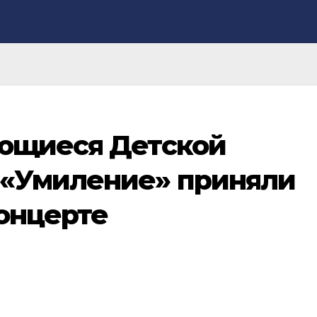
ающиеся Детской
 «Умиление» приняли
концерте