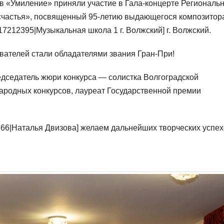
в «Умиление» приняли участие в Гала-концерте Региональ
 счастья», посвященный 95-летию выдающегося композитор
17212395|Музыкальная школа 1 г. Волжский] г. Волжский.
вателей стали обладателями звания Гран-При!
дседатель жюри конкурса — солистка Волгоградской
ародных конкурсов, лауреат Государственной премии
766|Наталья Двизова] желаем дальнейших творческих успех