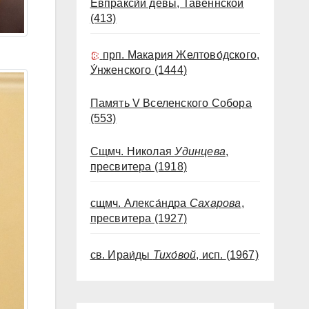
Евпракси́и девы, Тавеннской
(413)
прп. Макария Желтово́дского,
У́нженского
(1444)
Память V Вселенского Собора
(553)
Сщмч. Николая
Удинцева
,
пресвитера
(1918)
сщмч. Алекса́ндра
Сахарова
,
пресвитера
(1927)
св. Ираи́ды
Тихо́вой
, исп.
(1967)