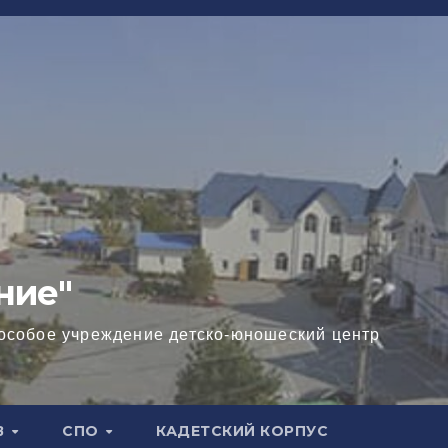
ние"
особое учреждение детско-юношеский центр
В
СПО
КАДЕТСКИЙ КОРПУС