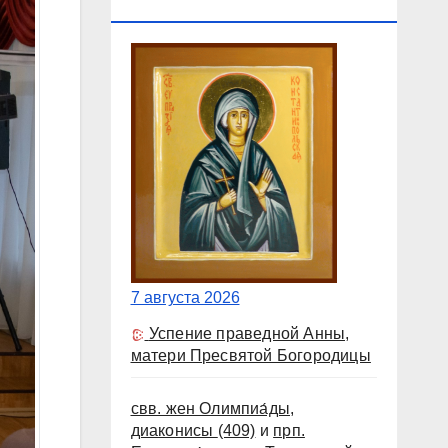
КАЛЕНДАРЬ
7 августа 2026
Успение праведной Анны,
матери Пресвятой Богородицы
свв. жен Олимпиа́ды,
диаконисы
(409)
и
прп.