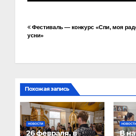
Навигация
Фестиваль — конкурс «Спи, моя рад
усни»
по
записям
Похожая запись
НОВОСТИ
НОВОСТ
26 февраля, в
В на