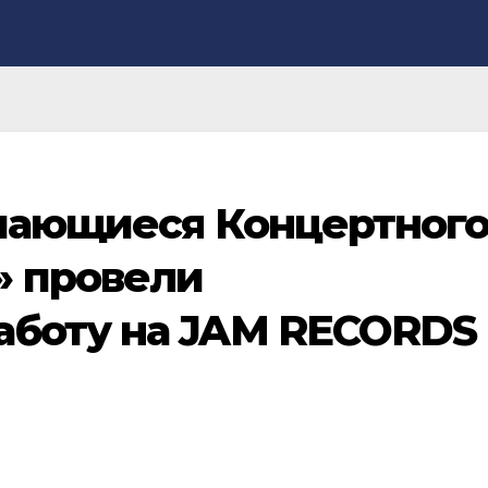
учающиеся Концертног
» провели
аботу на JAM RECORDS