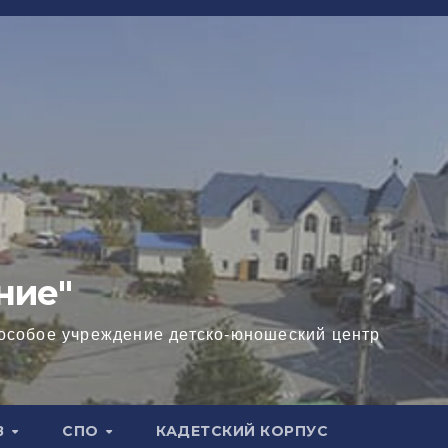
ние"
особое учреждение детско-юношеский центр
В
СПО
КАДЕТСКИЙ КОРПУС