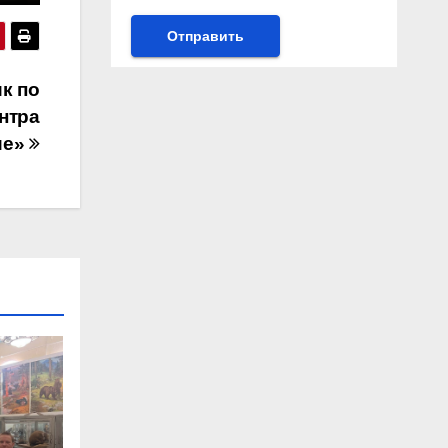
к по
нтра
ие»