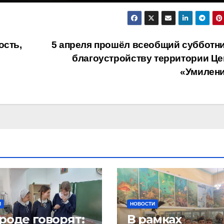
ость,
5 апреля прошёл всеобщий субботни
благоустройству территории Це
«Умилен
И
НОВОСТИ
роде говорят:
В рамках