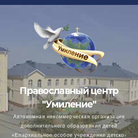
Перейти
к
содержимому
Православный центр
"Умиление"
Автономная некоммерческая организация
дополнительного образования детей
«Епархиальное особое учреждение детско-