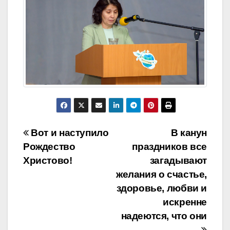
Навигация
Вот и наступило
В канун
Рождество
праздников все
по
Христово!
загадывают
записям
желания о счастье,
здоровье, любви и
искренне
надеются, что они