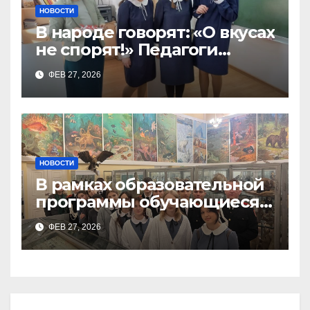
НОВОСТИ
В народе говорят: «О вкусах
не спорят!» Педагоги
поварского отделения
ФЕВ 27, 2026
Тимченко О.О.
НОВОСТИ
В рамках образовательной
программы обучающиеся
9а,8,9б классов посетили
ФЕВ 27, 2026
зоологический музей и