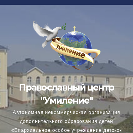
Перейти
к
содержимому
Православный центр
"Умиление"
Автономная некоммерческая организация
дополнительного образования детей
«Епархиальное особое учреждение детско-