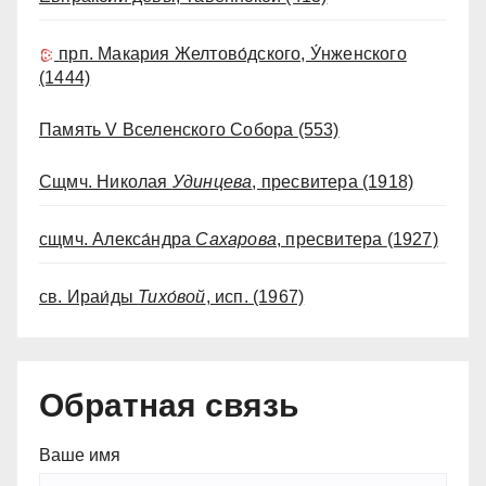
прп. Макария Желтово́дского, У́нженского
(1444)
Память V Вселенского Собора
(553)
Сщмч. Николая
Удинцева
, пресвитера
(1918)
сщмч. Алекса́ндра
Сахарова
, пресвитера
(1927)
св. Ираи́ды
Тихо́вой
, исп.
(1967)
Обратная связь
Ваше имя