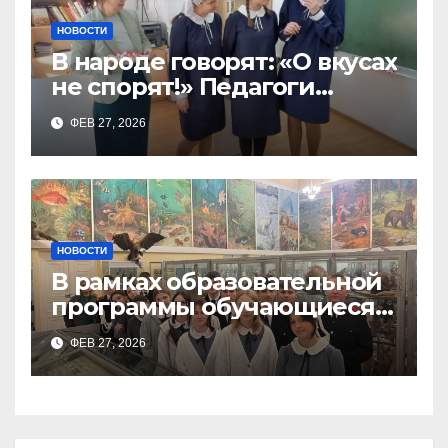
НОВОСТИ
В народе говорят: «О вкусах
не спорят!» Педагоги
поварского отделения
ФЕВ 27, 2026
Тимченко О.О.
НОВОСТИ
В рамках образовательной
программы обучающиеся
9а,8,9б классов посетили
ФЕВ 27, 2026
зоологический музей и