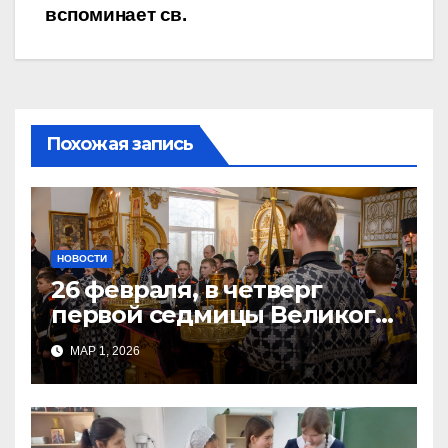
записям
вспоминает св.
Похожая запись
НОВОСТИ
26 февраля, в четверг
первой седмицы Великого
Поста, в Свято-Никольском
МАР 1, 2026
храме состоялось Великое