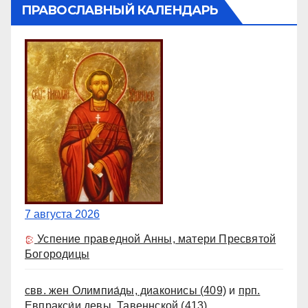
ПРАВОСЛАВНЫЙ КАЛЕНДАРЬ
7 августа 2026
Успение праведной Анны, матери Пресвятой
Богородицы
свв. жен Олимпиа́ды, диаконисы
(409)
и
прп.
Евпракси́и девы, Тавеннской
(413)