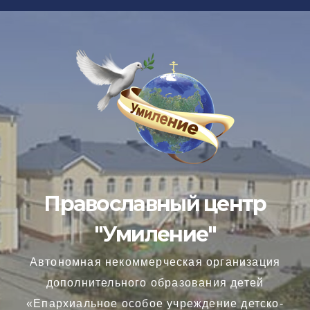
Перейти
к
содержимому
Православный центр
"Умиление"
Автономная некоммерческая организация
дополнительного образования детей
«Епархиальное особое учреждение детско-