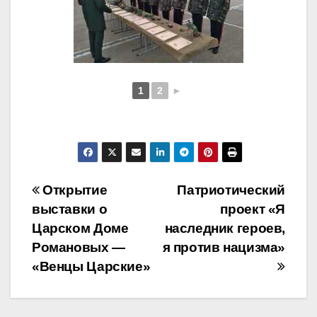
1
2
►
Навигация
Открытие
Патриотический
выставки о
проект «Я
по
Царском Доме
наследник героев,
записям
Романовых —
я против нацизма»
«Венцы Царские»