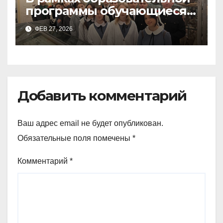
программы обучающиеся
9а,8,9б классов посетили
ФЕВ 27, 2026
зоологический музей и
Добавить комментарий
Ваш адрес email не будет опубликован.
Обязательные поля помечены
*
Комментарий
*