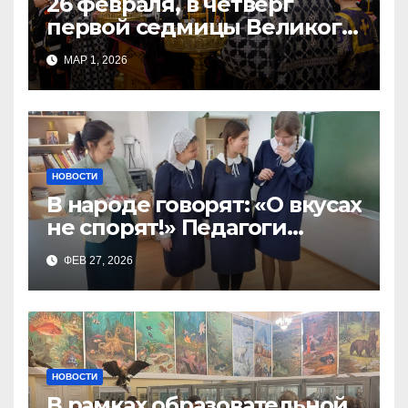
26 февраля, в четверг
первой седмицы Великого
Поста, в Свято-Никольском
МАР 1, 2026
храме состоялось Великое
НОВОСТИ
В народе говорят: «О вкусах
не спорят!» Педагоги
поварского отделения
ФЕВ 27, 2026
Тимченко О.О.
НОВОСТИ
В рамках образовательной