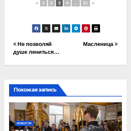
◄
1
2
3
4
...
21
►
Навигация
Не позволяй
Масленица
душе лениться…
по
записям
Похожая запись
НОВОСТИ