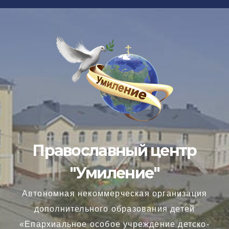
Перейти
к
содержимому
Православный центр
"Умиление"
Автономная некоммерческая организация
дополнительного образования детей
«Епархиальное особое учреждение детско-