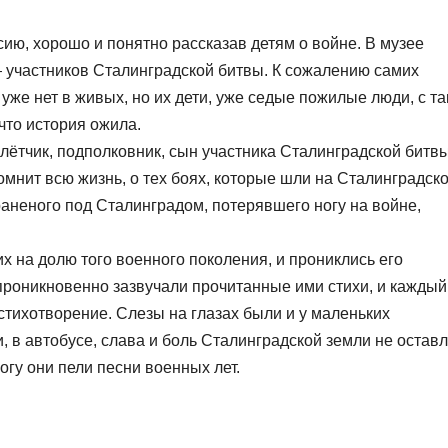
ию, хорошо и понятно рассказав детям о войне. В музее
— участников Сталинградской битвы. К сожалению самих
уже нет в живых, но их дети, уже седые пожилые люди, с та
что история ожила.
ётчик, подполковник, сын участника Сталинградской битвы
помнит всю жизнь, о тех боях, которые шли на Сталинградск
раненого под Сталинградом, потерявшего ногу на войне,
 на долю того военного поколения, и прониклись его
проникновенно зазвучали прочитанные ими стихи, и каждый
 стихотворение. Слезы на глазах были и у маленьких
и, в автобусе, слава и боль Сталинградской земли не остав
огу они пели песни военных лет.