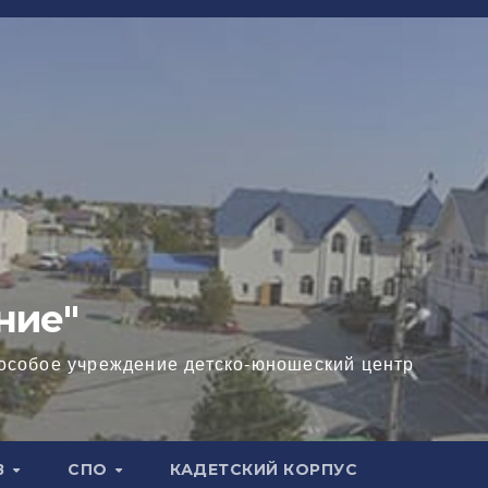
ние"
особое учреждение детско-юношеский центр
В
СПО
КАДЕТСКИЙ КОРПУС