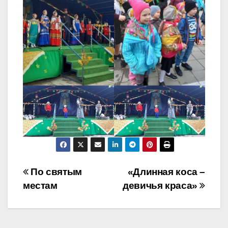
Навигация
По святым
«Длинная коса –
местам
девичья краса»
по
записям