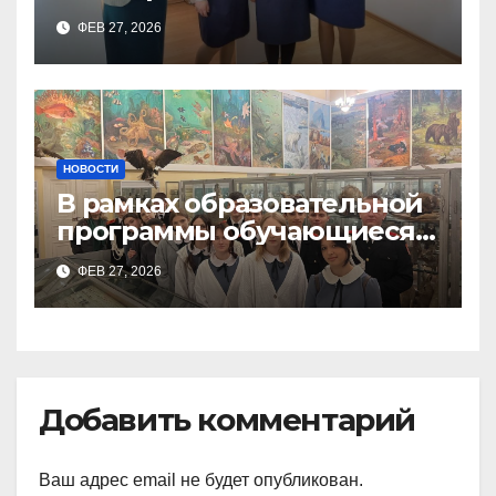
поварского отделения
ФЕВ 27, 2026
Тимченко О.О.
НОВОСТИ
В рамках образовательной
программы обучающиеся
9а,8,9б классов посетили
ФЕВ 27, 2026
зоологический музей и
Добавить комментарий
Ваш адрес email не будет опубликован.