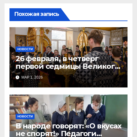
Похожая запись
НОВОСТИ
26 февраля, в четверг
первой седмицы Великого
Поста, в Свято-Никольском
МАР 1, 2026
храме состоялось Великое
НОВОСТИ
В народе говорят: «О вкусах
не спорят!» Педагоги