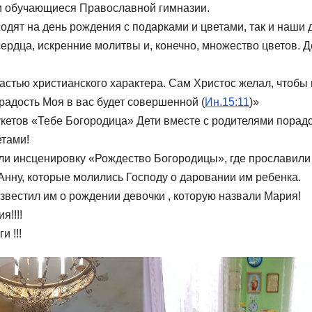
 и обучающиеся Православной гимназии.
одят на день рождения с подарками и цветами, так и наши 
рдца, искренние молитвы и, конечно, множество цветов. Д
астью христианского характера. Сам Христос желал, чтобы
 радость Моя в вас будет совершенной (
Ин.15:11
)»
укетов «Тебе Богородица» Дети вместе с родителями порад
етами!
ли инсценировку «Рождество Богородицы», где прославили
нну, которые молились Господу о даровании им ребенка.
звестил им о рождении девочки , которую назвали Мария!
я!!!!
 !!!