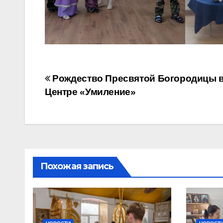
Навигация
Рождество Пресвятой Богородицы 
Центре «Умиление»
по
записям
Похожая запись