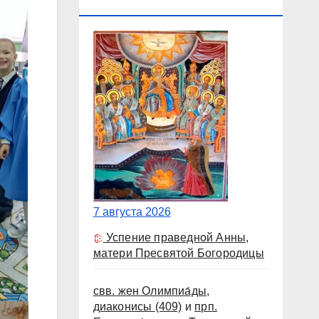
КАЛЕНДАРЬ
7 августа 2026
Успение праведной Анны,
матери Пресвятой Богородицы
свв. жен Олимпиа́ды,
диаконисы
(409)
и
прп.