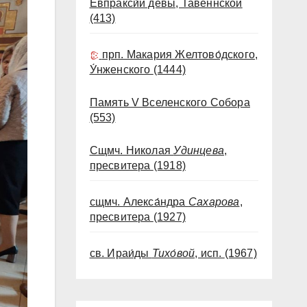
Евпракси́и девы, Тавеннской
(413)
прп. Макария Желтово́дского,
У́нженского
(1444)
Память V Вселенского Собора
(553)
Сщмч. Николая
Удинцева
,
пресвитера
(1918)
сщмч. Алекса́ндра
Сахарова
,
пресвитера
(1927)
св. Ираи́ды
Тихо́вой
, исп.
(1967)