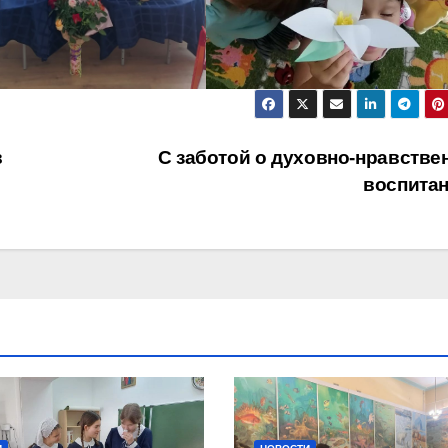
в
С заботой о духовно-нравстве
воспита