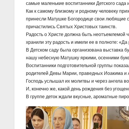
самые маленькие воспитанники Детского сада
Как к самому близкому и родному человеку прих
принесли Матушке Богородице свои любящие се
причастились Святых Христовых таинств.
Радость о Христе должна быть неотъемлемой ч
хранили эту радость и имели ее в полноте: «Да
В Детском саду была организована выставка б
нашу небесную Матушку яркими, осенними бук
Воспитанники подготовительной группы показа
родителей Девы Марии, праведных Иоакима и А
Господь услышал их молитвы и через ангела во
И, конечно же, какой день рождения без угощени
В группе деток ждали вкусные, ароматные пироги