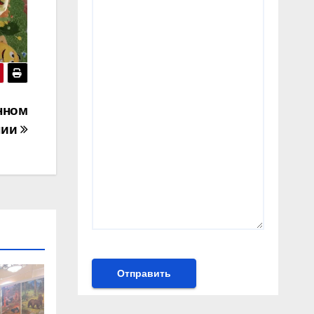
нном
нии