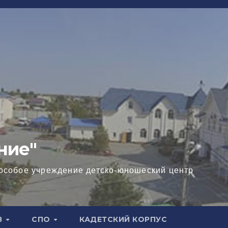
ние"
особое учреждение детско-юношеский центр
В
СПО
КАДЕТСКИЙ КОРПУС