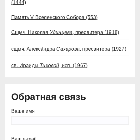
(1444)
Память V Вселенского Собора
(553)
Сщмч. Николая
Удинцева
, пресвитера
(1918)
сщмч. Алекса́ндра
Сахарова
, пресвитера
(1927)
св. Ираи́ды
Тихо́вой
, исп.
(1967)
Обратная связь
Ваше имя
Ваш e-mail