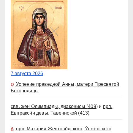
7 августа 2026
Успение праведной Анны, матери Пресвятой
Богородицы
свв. жен Олимпиа́ды, диаконисы
(409)
и
прп.
Евпракси́и девы, Тавеннской
(413)
прп. Макария Желтово́дского, У́нженского