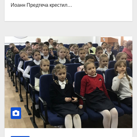
Иоанн Предтеча крестил…