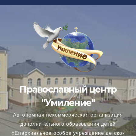
Перейти
к
содержимому
Православный центр
"Умиление"
Автономная некоммерческая организация
дополнительного образования детей
«Епархиальное особое учреждение детско-