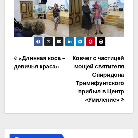
Навигация
«Длинная коса –
Ковчег с частицей
девичья краса»
мощей святителя
по
Спиридона
записям
Тримифунтского
прибыл в Центр
«Умиление»