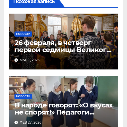
Похожая запись
НОВОСТИ
26 февраля, в четверг
первой седмицы Великого
Поста, в Свято-Никольском
МАР 1, 2026
храме состоялось Великое
НОВОСТИ
В народе говорят: «О вкусах
не спорят!» Педагоги
поварского отделения
ФЕВ 27, 2026
Тимченко О.О.