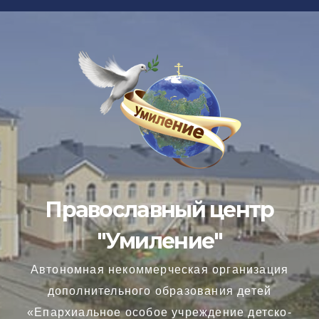
Перейти
к
содержимому
Православный центр
"Умиление"
Автономная некоммерческая организация
дополнительного образования детей
«Епархиальное особое учреждение детско-