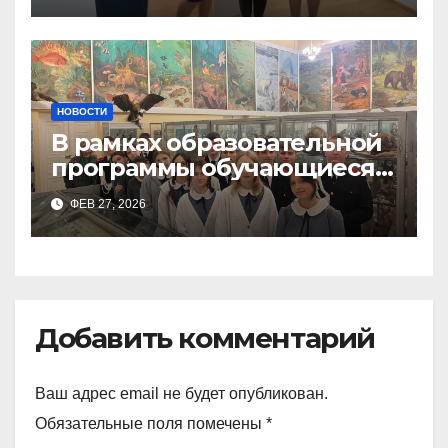
НОВОСТИ
В рамках образовательной
программы обучающиеся
9а,8,9б классов посетили
ФЕВ 27, 2026
зоологический музей и
Добавить комментарий
Ваш адрес email не будет опубликован.
Обязательные поля помечены
*