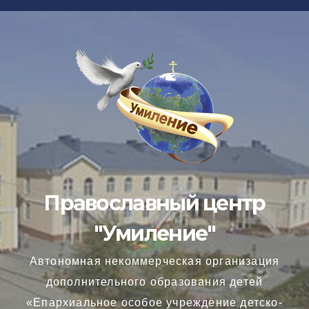
Перейти
к
содержимому
Православный центр
"Умиление"
Автономная некоммерческая организация
дополнительного образования детей
«Епархиальное особое учреждение детско-