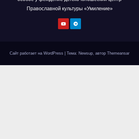
Православной культуры «Умиление»
Сайт работает на WordPress
|
Тема: Newsup, автор
Themeansar