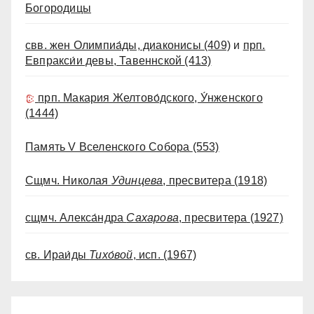
Богородицы
свв. жен Олимпиа́ды, диаконисы
(409)
и
прп.
Евпракси́и девы, Тавеннской
(413)
прп. Макария Желтово́дского, У́нженского
(1444)
Память V Вселенского Собора
(553)
Сщмч. Николая
Удинцева
, пресвитера
(1918)
сщмч. Алекса́ндра
Сахарова
, пресвитера
(1927)
св. Ираи́ды
Тихо́вой
, исп.
(1967)