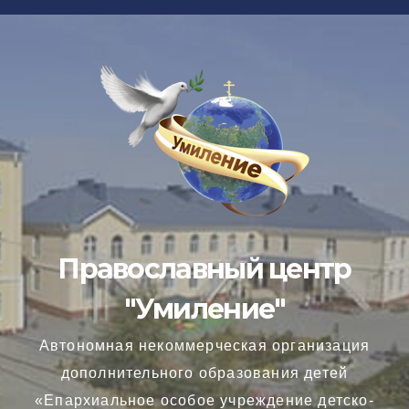
Перейти
к
содержимому
Православный центр
"Умиление"
Автономная некоммерческая организация
дополнительного образования детей
«Епархиальное особое учреждение детско-