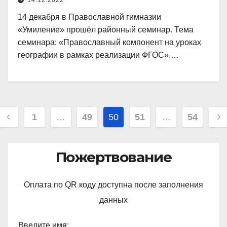
14.12.2022
14 декабря в Православной гимназии
«Умиление» прошёл районный семинар. Тема
семинара: «Православный компонент на уроках
географии в рамках реализации ФГОС».…
Навигация
1
…
49
50
51
…
54
по
записям
Пожертвование
Оплата по QR коду доступна после заполнения
данных
Введите имя: